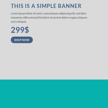
THIS IS A SIMPLE BANNER
Lorem ipsum dolor sit amet, consectetuer adipiscing elit, sed diam
nonummy nibh euismod tincidunt ut laoreet dolore magna aliquam
erat volutpat.
299$
SHOP NOW