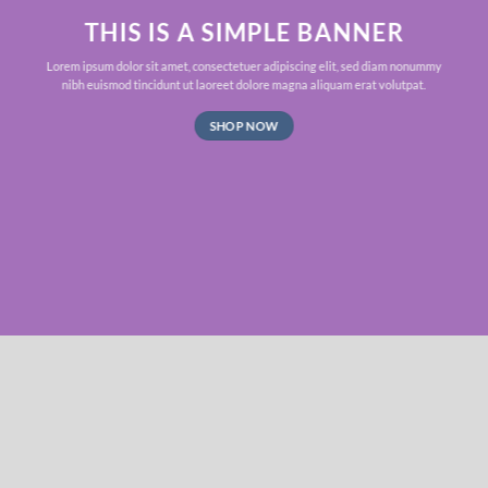
THIS IS A SIMPLE BANNER
Lorem ipsum dolor sit amet, consectetuer adipiscing elit, sed diam nonummy
nibh euismod tincidunt ut laoreet dolore magna aliquam erat volutpat.
SHOP NOW