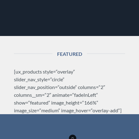
FEATURED
[ux_products style=“overlay“
slider_nav_style=“circle“
slider_nav_position=“outside“ columns=“2″
columns__sm=“2″ animate=“fadeInLeft“
show=“featured“ image_height=“166%“
image_size=“medium“ image_hover=“overlay-add“]