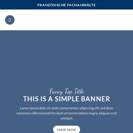
Zum
FRANZÖSISCHE FACHANWÄLTE
Inhalt
springen
Fancy Top Title
THIS IS A SIMPLE BANNER
Lorem ipsum dolor sit amet, consectetuer adipiscing elit, sed diam
nonummy nibh euismod tincidunt ut laoreet dolore magna aliquam erat
volutpat.
SHOP NOW