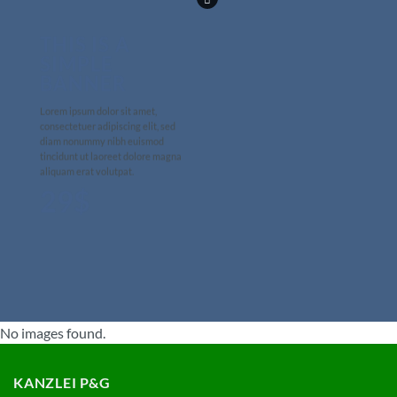
THIS IS A
SIMPLE
BANNER
Lorem ipsum dolor sit amet,
consectetuer adipiscing elit, sed
diam nonummy nibh euismod
tincidunt ut laoreet dolore magna
aliquam erat volutpat.
29$
No images found.
KANZLEI P&G