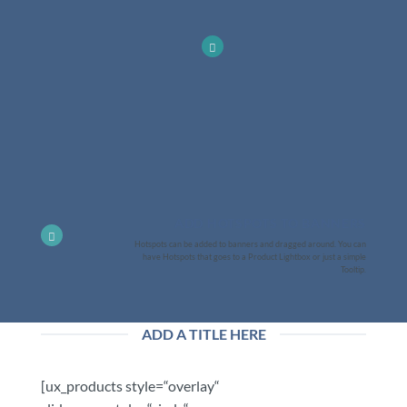
ADD HOTSPOTS TO BANNERS
Hotspots can be added to banners and dragged around. You can
have Hotspots that goes to a Product Lightbox or just a simple
Tooltip.
ADD A TITLE HERE
[ux_products style=“overlay“