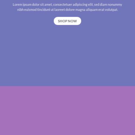
Lorem ipsum dolor sit amet, consectetuer adipiscing elit, sed diam nonummy
nibh euismod tincidunt ut laoreet dolore magna aliquam erat volutpat.
SHOP NOW