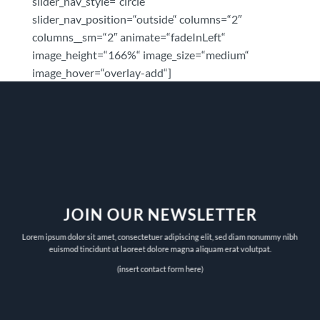
slider_nav_style=“circle“
slider_nav_position=“outside“ columns=“2″
columns__sm=“2″ animate=“fadeInLeft“
image_height=“166%“ image_size=“medium“
image_hover=“overlay-add“]
JOIN OUR NEWSLETTER
Lorem ipsum dolor sit amet, consectetuer adipiscing elit, sed diam nonummy nibh
euismod tincidunt ut laoreet dolore magna aliquam erat volutpat.
(insert contact form here)