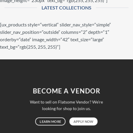
image_height=“230px“ text_bg=“rgb(255, 255, 255)“]
LATEST COLLECTIONS
[ux_products style=“vertical“ slider_nav_style=“simple“
slider_nav_position=“outside“ columns=“2″ depth=“1″
orderby=“date“ image_width=“42″ text_size=“large“
text_bg=“rgb(255, 255, 255)“]
BECOME A VENDOR
Want to sell on Flatsome Vendor? We’re
looking for shop to join us.
LEARN MORE
APPLY NOW