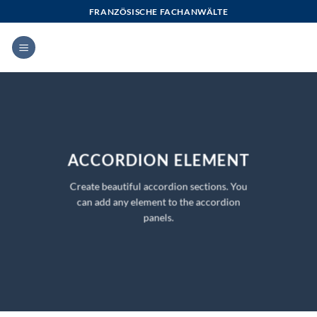
Zum
FRANZÖSISCHE FACHANWÄLTE
Inhalt
springen
ACCORDION ELEMENT
Create beautiful accordion sections. You
can add any element to the accordion
panels.